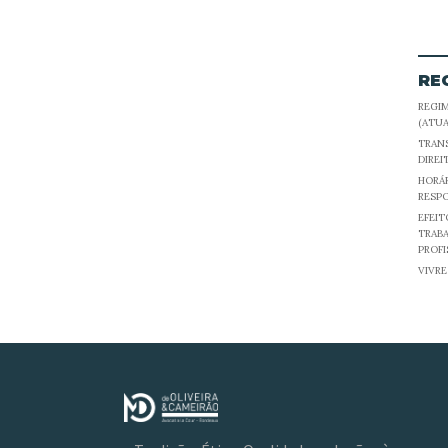
RE
REGIM
(ATUA
TRAN
DIREI
HORÁR
RESPO
EFEI
TRAB
PROFI
VIVR