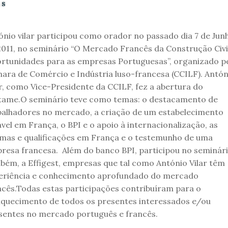
AS
ónio vilar participou como orador no passado dia 7 de Jun
2011, no seminário “O Mercado Francês da Construção Civi
rtunidades para as empresas Portuguesas”, organizado p
ara de Comércio e Indústria luso-francesa (CCILF). Antón
ar, como Vice-Presidente da CCILF, fez a abertura do
tame.O seminário teve como temas: o destacamento de
balhadores no mercado, a criação de um estabelecimento
ável em França, o BPI e o apoio à internacionalização, as
mas e qualificações em França e o testemunho de uma
resa francesa. Além do banco BPI, participou no seminári
bém, a Effigest, empresas que tal como António Vilar têm
eriência e conhecimento aprofundado do mercado
ncês.Todas estas participações contribuíram para o
iquecimento de todos os presentes interessados e/ou
sentes no mercado português e francês.