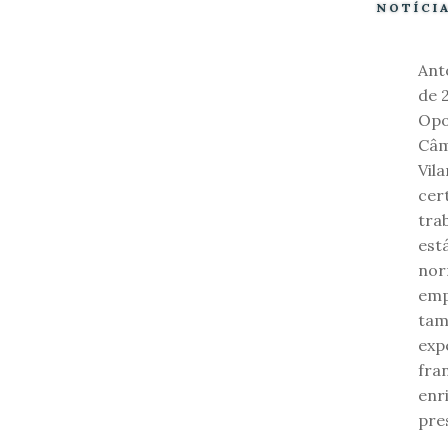
NOTÍCI
Ant
de 
Opo
Câm
Vil
cer
tra
est
nor
emp
tam
exp
fra
enr
pre