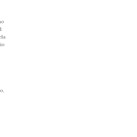
ho
l:
ela
io
o,