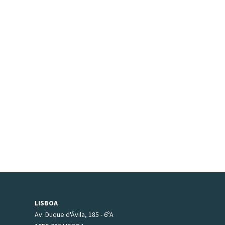
LISBOA
Av. Duque d'Ávila, 185 - 6ºA