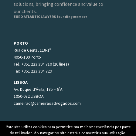
solutions, bringing confidence and value to
our clients.
EURO ATLANTIC LAWYERS founding member
PORTO
Rua de Ceuta, 118-1º
4050-190 Porto
Tel.: +351 223 394 710 (20 lines)
Fax: +351 223 394 729
LISBOA
Av. Duque d’Ávila, 185 – 6ºA
1050-082 LISBOA
cameirao@cameiraoadvogados.com
Este site utiliza cookies para permitir uma melhor experiência por parte
do utilizador. Ao navegar no site estará a consentir a sua utilização.
© 2025 DE OLIVEIRA & CAMEIRÃO, ADVOGADOS ASSOCIADOS.