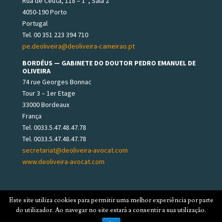
Rua de Ceuta, 118 – 1°, Sala 2
4050-190 Porto
Portugal
Tel. 00 351 223 394 710
pe.deoliveira@deoliveira-cameirao.pt
BORDÉUS — GABINETE DO DOUTOR PEDRO EMANUEL DE
OLIVEIRA
74 rue Georges Bonnac
Tour 3 – 1er Etage
33000 Bordeaux
França
Tel. 0033.5.47.48.47.78
Tel. 0033.5.47.48.47.78
secretariat@deoliveira-avocat.com
www.deoliveira-avocat.com
Este site utiliza cookies para permitir uma melhor experiência por parte
do utilizador. Ao navegar no site estará a consentir a sua utilização.
© 2025 DE OLIVEIRA & CAMEIRÃO, ADVOGADOS ASSOCIADOS.
TODOS OS DIREITOS RESERVADOS