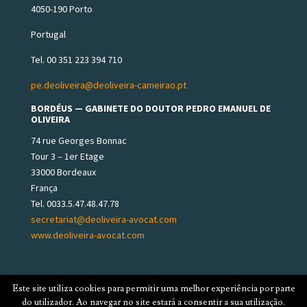
4050-190 Porto
Portugal
Tel. 00 351 223 394 710
pe.deoliveira@deoliveira-cameirao.pt
BORDÉUS — GABINETE DO DOUTOR PEDRO EMANUEL DE
OLIVEIRA
74 rue Georges Bonnac
Tour 3 – 1er Etage
33000 Bordeaux
França
Tel. 0033.5.47.48.47.78
secretariat@deoliveira-avocat.com
www.deoliveira-avocat.com
Este site utiliza cookies para permitir uma melhor experiência por parte
do utilizador. Ao navegar no site estará a consentir a sua utilização.
© 2025 DE OLIVEIRA & CAMEIRÃO, ADVOGADOS ASSOCIADOS.